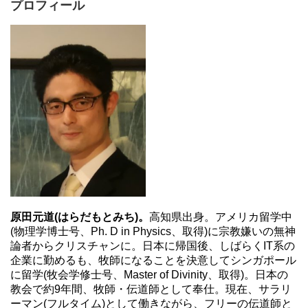
プロフィール
原田元道(はらだもとみち)。
高知県出身。アメリカ留学中
(物理学博士号、Ph. D in Physics、取得)に宗教嫌いの無神
論者からクリスチャンに。日本に帰国後、しばらくIT系の
企業に勤めるも、牧師になることを決意してシンガポール
に留学(牧会学修士号、Master of Divinity、取得)。日本の
教会で約9年間、牧師・伝道師として奉仕。現在、サラリ
ーマン(フルタイム)として働きながら、フリーの伝道師と