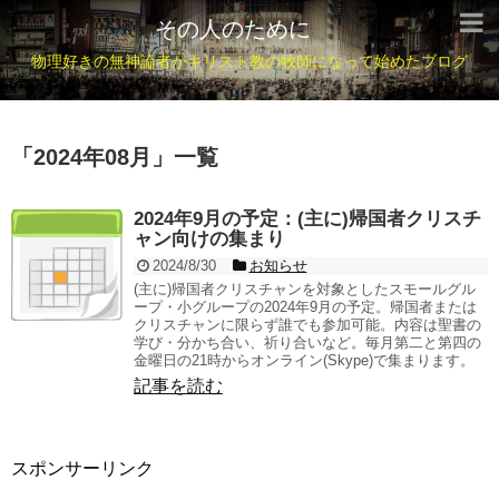
その人のために
物理好きの無神論者がキリスト教の牧師になって始めたブログ
「
2024年08月
」
一覧
2024年9月の予定：(主に)帰国者クリスチ
ャン向けの集まり
2024/8/30
お知らせ
(主に)帰国者クリスチャンを対象としたスモールグル
ープ・小グループの2024年9月の予定。帰国者または
クリスチャンに限らず誰でも参加可能。内容は聖書の
学び・分かち合い、祈り合いなど。毎月第二と第四の
金曜日の21時からオンライン(Skype)で集まります。
記事を読む
スポンサーリンク