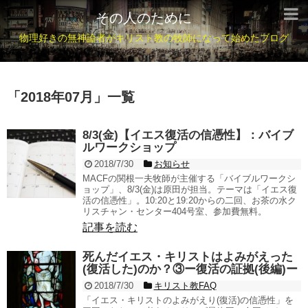
その人のために
物理好きの無神論者がキリスト教の牧師になって始めたブログ
「
2018年07月
」
一覧
8/3(金)【イエス復活の信憑性】：バイブ
ルワークショップ
2018/7/30
お知らせ
MACFの関根一夫牧師が主催する「バイブルワークシ
ョップ」、8/3(金)は原田が担当。テーマは「イエス復
活の信憑性」。10:20と19:20からの二回、お茶の水ク
リスチャン・センター404号室、参加費無料。
記事を読む
死んだイエス・キリストはよみがえった
(復活した)のか？③ー復活の証拠(後編)ー
2018/7/30
キリスト教FAQ
「イエス・キリストのよみがえり(復活)の信憑性」を