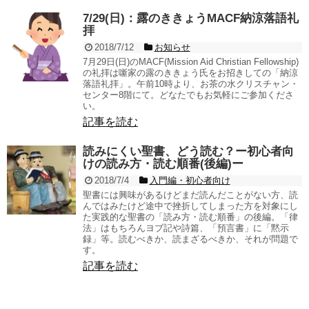
7/29(日)：露のききょうMACF納涼落語礼
拝
2018/7/12
お知らせ
7月29日(日)のMACF(Mission Aid Christian Fellowship)
の礼拝は噺家の露のききょう氏をお招きしての「納涼
落語礼拝」。午前10時より、お茶の水クリスチャン・
センター8階にて。どなたでもお気軽にご参加くださ
い。
記事を読む
読みにくい聖書、どう読む？ー初心者向
けの読み方・読む順番(後編)ー
2018/7/4
入門編・初心者向け
聖書には興味があるけどまだ読んだことがない方、読
んではみたけど途中で挫折してしまった方を対象にし
た実践的な聖書の「読み方・読む順番」の後編。「律
法」はもちろんヨブ記や詩篇、「預言書」に「黙示
録」等。読むべきか、読まざるべきか、それが問題で
す。
記事を読む