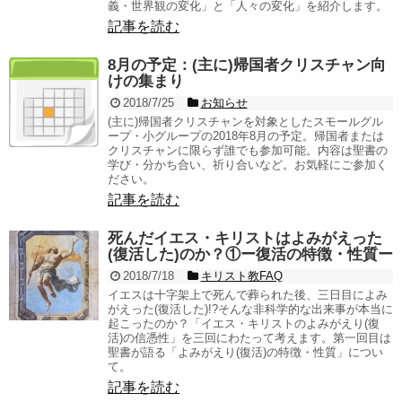
義・世界観の変化」と「人々の変化」を紹介します。
記事を読む
8月の予定：(主に)帰国者クリスチャン向
けの集まり
2018/7/25
お知らせ
(主に)帰国者クリスチャンを対象としたスモールグル
ープ・小グループの2018年8月の予定。帰国者または
クリスチャンに限らず誰でも参加可能。内容は聖書の
学び・分かち合い、祈り合いなど。お気軽にご参加く
ださい。
記事を読む
死んだイエス・キリストはよみがえった
(復活した)のか？①ー復活の特徴・性質ー
2018/7/18
キリスト教FAQ
イエスは十字架上で死んで葬られた後、三日目によみ
がえった(復活した)!?そんな非科学的な出来事が本当に
起こったのか？「イエス・キリストのよみがえり(復
活)の信憑性」を三回にわたって考えます。第一回目は
聖書が語る「よみがえり(復活)の特徴・性質」につい
て。
記事を読む