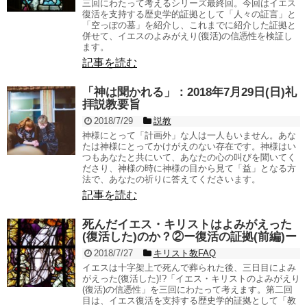
三回にわたって考えるシリーズ最終回。今回はイエス
復活を支持する歴史学的証拠として「人々の証言」と
「空っぽの墓」を紹介し、これまでに紹介した証拠と
併せて、イエスのよみがえり(復活)の信憑性を検証し
ます。
記事を読む
「神は聞かれる」：2018年7月29日(日)礼
拝説教要旨
2018/7/29
説教
神様にとって「計画外」な人は一人もいません。あな
たは神様にとってかけがえのない存在です。神様はい
つもあなたと共にいて、あなたの心の叫びを聞いてく
ださり、神様の時に神様の目から見て「益」となる方
法で、あなたの祈りに答えてくださいます。
記事を読む
死んだイエス・キリストはよみがえった
(復活した)のか？②ー復活の証拠(前編)ー
2018/7/27
キリスト教FAQ
イエスは十字架上で死んで葬られた後、三日目によみ
がえった(復活した)!?「イエス・キリストのよみがえり
(復活)の信憑性」を三回にわたって考えます。第二回
目は、イエス復活を支持する歴史学的証拠として「教