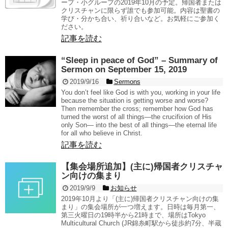
ープ・小グループの2019年10月の予定。帰国者または
クリスチャンに限らず誰でも参加可能。内容は聖書の
学び・分かち合い、祈り合いなど。お気軽にご参加く
ださい。
記事を読む
“Sleep in peace of God” – Summary of
Sermon on September 15, 2019
2019/9/16
Sermons
You don’t feel like God is with you, working in your life
because the situation is getting worse and worse?
Then rremember the cross; remember how God has
turned the worst of all things—the crucifixion of His
only Son— into the best of all things—the eternal life
for all who believe in Christ.
記事を読む
【集会場所追加】(主に)帰国者クリスチャ
ン向けの集まり
2019/9/9
お知らせ
2019年10月より「(主に)帰国者クリスチャン向けの集
まり」の集会場所が一つ増えます。日時は毎月第一、
第三火曜日の19時半から21時まで、場所はTokyo
Multicultural Church (JR錦糸町駅から徒歩約7分、半蔵