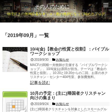
その人のために
物理好きの無神論者がキリスト教の牧師になって始めたブログ
「
2019年09月
」
一覧
10/4(金)【教会の性質と役割】：バイブル
ワークショップ
2019/9/30
お知らせ
MACFの関根一夫牧師が主催する「バイブルワークシ
ョップ」、10/4(金)は原田が担当。テーマは「教会の
性質と役割」。10:20と19:20からの二回、お茶の水ク
リスチャン・センター404号室、参加費無料。
記事を読む
10月の予定：(主に)帰国者クリスチャン
向けの集まり
2019/9/24
お知らせ
(主に)帰国者クリスチャンを対象としたスモールグル