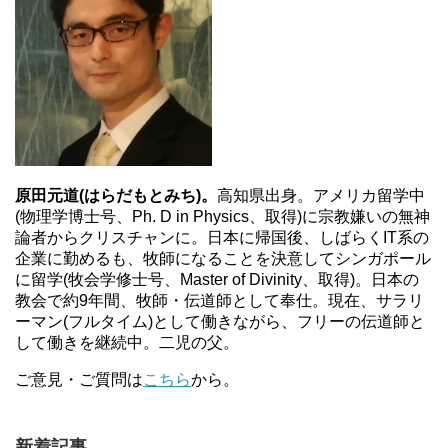
原田元道(はらだもとみち)。
高知県出身。アメリカ留学中
(物理学博士号、Ph. D in Physics、取得)に宗教嫌いの無神
論者からクリスチャンに。日本に帰国後、しばらくIT系の
企業に勤めるも、牧師になることを決意してシンガポール
に留学(牧会学修士号、Master of Divinity、取得)。日本の
教会で約9年間、牧師・伝道師として奉仕。現在、サラリ
ーマン(フルタイム)として働きながら、フリーの伝道師と
して働きを継続中。二児の父。
ご意見・ご質問は
こちら
から。
新着記事