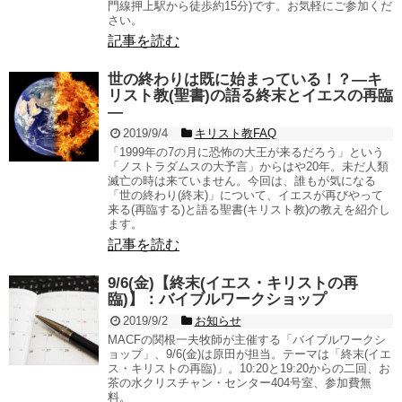
門線押上駅から徒歩約15分)です。お気軽にご参加くだ
さい。
記事を読む
世の終わりは既に始まっている！？―キ
リスト教(聖書)の語る終末とイエスの再臨
―
2019/9/4
キリスト教FAQ
「1999年の7の月に恐怖の大王が来るだろう」という
「ノストラダムスの大予言」からはや20年。未だ人類
滅亡の時は来ていません。今回は、誰もが気になる
「世の終わり(終末)」について、イエスが再びやって
来る(再臨する)と語る聖書(キリスト教)の教えを紹介し
ます。
記事を読む
9/6(金)【終末(イエス・キリストの再
臨)】：バイブルワークショップ
2019/9/2
お知らせ
MACFの関根一夫牧師が主催する「バイブルワークシ
ョップ」、9/6(金)は原田が担当。テーマは「終末(イエ
ス・キリストの再臨)」。10:20と19:20からの二回、お
茶の水クリスチャン・センター404号室、参加費無
料。