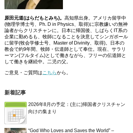
原田元道(はらだもとみち)。
高知県出身。アメリカ留学中
(物理学博士号、Ph. D in Physics、取得)に宗教嫌いの無神
論者からクリスチャンに。日本に帰国後、しばらくIT系の
企業に勤めるも、牧師になることを決意してシンガポール
に留学(牧会学修士号、Master of Divinity、取得)。日本の
教会で約9年間、牧師・伝道師として奉仕。現在、サラリ
ーマン(フルタイム)として働きながら、フリーの伝道師と
して働きを継続中。二児の父。
ご意見・ご質問は
こちら
から。
新着記事
2026年8月の予定：(主に)帰国者クリスチャン
向けの集まり
“God Who Loves and Saves the World” –