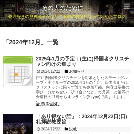
その人のために
物理好きの無神論者がキリスト教の牧師になって始めたブログ
「
2024年12月
」
一覧
2025年1月の予定：(主に)帰国者クリスチ
ャン向けの集まり
2024/12/22
お知らせ
(主に)帰国者クリスチャンを対象としたスモールグル
ープ・小グループの2025年1月の予定。帰国者または
クリスチャンに限らず誰でも参加可能。内容は聖書の
学び・分かち合い、祈り合いなど。毎月第二と第四の
金曜日の21時からオンライン(Skype)で集まります。
記事を読む
「あり得ない話」：2024年12月22日(日)
礼拝説教要旨
2024/12/22
説教