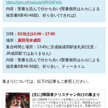
https://goo.gl/maps/qrMRG8Fti4x
内容：聖書を読んで分かち合い(聖書個所はルカによる
福音書8章40-48節)、祈り合い(できれば)
日時：
5/19(土)14:00－17:00
場所：
原田宅＠成田
集合時間と場所：13:45に京成線成田駅改札前(注意：
JR成田駅ではありません)
内容：聖書を読んで分かち合い(聖書個所はルカによる
福音書8章49-56節)、祈り合い、ティータイム
集まりについては、以下の記事もご参照ください。
(主に)帰国者クリスチャン向けの集まり
(主に)帰国者クリスチャンを対象としたスモールグルー
プ・小グループの集まりをもっています。帰国者またはク
リスチャンでなくても誰でも参加できます。聖書の学びや