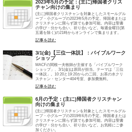
2023年5月の予定：(主に)帰国者クリス
チャン向けの集まり
(主に)帰国者クリスチャンを対象としたスモールグル
ープ・小グループの2023年5月の予定。帰国者または
クリスチャンに限らず誰でも参加可能。内容は聖書
の学び・分かち合い、祈り合いなど。毎週金曜日(第
五週を除く)の21時からオンラインで集まります。
記事を読む
3/1(金)【三位一体説】：バイブルワーク
ショップ
MACFの関根一夫牧師が主催する「バイブルワーク
ショップ」、3/1(金)は原田が担当。テーマは「三位
一体説」。10:20と19:20からの二回、お茶の水クリ
スチャン・センター404号室、参加費無料。
記事を読む
6月の予定：(主に)帰国者クリスチャン
向けの集まり
(主に)帰国者クリスチャンを対象としたスモールグル
ープ・小グループの2019年6月の予定。帰国者または
クリスチャンに限らず誰でも参加可能。内容は聖書
の学び・分かち合い、祈り合いなど。お気軽にご参
加ください。