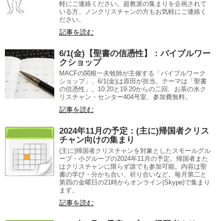
軽にご連絡ください。超教派の集まりを企画されて
いる方、ノンクリスチャンの方もお気軽にご連絡く
ださい。
記事を読む
6/1(金)【聖書の信憑性】：バイブルワー
クショップ
MACFの関根一夫牧師が主催する「バイブルワーク
ショップ」、6/1(金)は原田が担当。テーマは「聖書
の信憑性」。10:20と19:20からの二回、お茶の水ク
リスチャン・センター404号室、参加費無料。
記事を読む
2024年11月の予定：(主に)帰国者クリス
チャン向けの集まり
(主に)帰国者クリスチャンを対象としたスモールグル
ープ・小グループの2024年11月の予定。帰国者また
はクリスチャンに限らず誰でも参加可能。内容は聖
書の学び・分かち合い、祈り合いなど。毎月第二と
第四の金曜日の21時からオンライン(Skype)で集まり
ます。
記事を読む