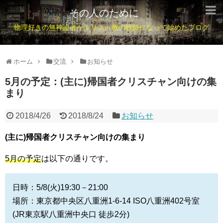
その人のために
物理好きの無神論者がキリスト教の牧師になって始めたブログ
ホーム
交流
お知らせ
5月の予定：(主に)帰国者クリスチャン向けの集
まり
2018/4/26
2018/8/24
お知らせ
(主に)帰国者クリスチャン向けの集まり
5月の予定
は以下の通りです。
日時：5/8(火)19:30－21:00
場所：東京都中央区八重洲1-6-14 ISO八重洲402号室
(JR東京駅八重洲中央口 徒歩2分)