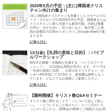
2025年5月の予定：(主に)帰国者クリス
チャン向けの集まり
(主に)帰国者クリスチャンを対象としたスモールグル
ープ・小グループの2025年5月の予定。帰国者または
クリスチャンに限らず誰でも参加可能。内容は聖書
の学び・分かち合い、祈り合いなど。毎月第二と第
四の金曜日の21時からオンライン(Google Meet)で集
まります。
記事を読む
11/1(金)【礼拝の意味と目的】：バイブ
ルワークショップ
MACFの関根一夫牧師が主催する「バイブルワーク
ショップ」、11/1(金)は原田が担当します。テーマは
「礼拝の意味と目的」、お茶の水クリスチャン・セ
ンター404号室にて10:20から、参加費は無料となっ
ています。どなたでもお気軽にご参加ください。
記事を読む
【随時開催】キリスト教Q&Aセミナー
キリスト教に関することで「～について話して欲し
い」「～についてもっと知りたい」という方がいら
っしゃいましたら、(貴教会の牧師とご相談の上)お気