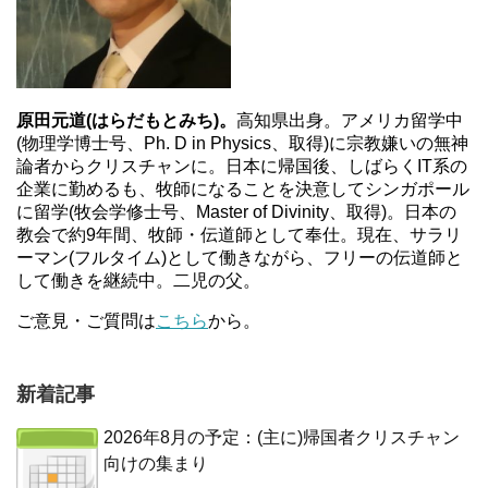
原田元道(はらだもとみち)。
高知県出身。アメリカ留学中
(物理学博士号、Ph. D in Physics、取得)に宗教嫌いの無神
論者からクリスチャンに。日本に帰国後、しばらくIT系の
企業に勤めるも、牧師になることを決意してシンガポール
に留学(牧会学修士号、Master of Divinity、取得)。日本の
教会で約9年間、牧師・伝道師として奉仕。現在、サラリ
ーマン(フルタイム)として働きながら、フリーの伝道師と
して働きを継続中。二児の父。
ご意見・ご質問は
こちら
から。
新着記事
2026年8月の予定：(主に)帰国者クリスチャン
向けの集まり