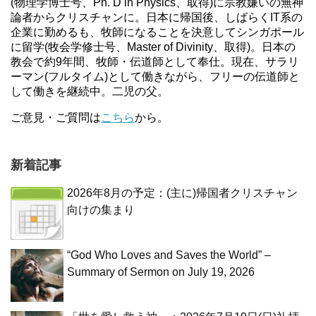
(物理学博士号、Ph. D in Physics、取得)に宗教嫌いの無神
論者からクリスチャンに。日本に帰国後、しばらくIT系の
企業に勤めるも、牧師になることを決意してシンガポール
に留学(牧会学修士号、Master of Divinity、取得)。日本の
教会で約9年間、牧師・伝道師として奉仕。現在、サラリ
ーマン(フルタイム)として働きながら、フリーの伝道師と
して働きを継続中。二児の父。
ご意見・ご質問は
こちら
から。
新着記事
2026年8月の予定：(主に)帰国者クリスチャン
向けの集まり
“God Who Loves and Saves the World” –
Summary of Sermon on July 19, 2026