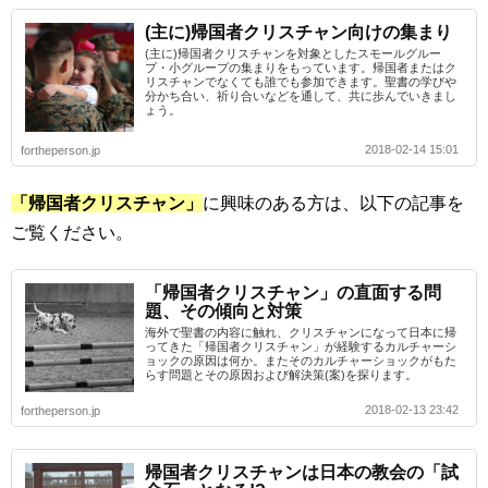
(主に)帰国者クリスチャン向けの集まり
(主に)帰国者クリスチャンを対象としたスモールグルー
プ・小グループの集まりをもっています。帰国者またはク
リスチャンでなくても誰でも参加できます。聖書の学びや
分かち合い、祈り合いなどを通して、共に歩んでいきまし
ょう。
2018-02-14 15:01
fortheperson.jp
「帰国者クリスチャン」
に興味のある方は、以下の記事を
ご覧ください。
「帰国者クリスチャン」の直面する問
題、その傾向と対策
海外で聖書の内容に触れ、クリスチャンになって日本に帰
ってきた「帰国者クリスチャン」が経験するカルチャーシ
ョックの原因は何か。またそのカルチャーショックがもた
らす問題とその原因および解決策(案)を探ります。
2018-02-13 23:42
fortheperson.jp
帰国者クリスチャンは日本の教会の「試