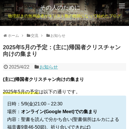
その人のために
物理好きの無神論者がキリスト教の牧師になって始めたブログ
ホーム
交流
お知らせ
2025年5月の予定：(主に)帰国者クリスチャン
向けの集まり
2025/4/22
お知らせ
(主に)帰国者クリスチャン向けの集まり
2025年5月の予定
は以下の通りです。
日時：5/9(金)21:00－22:30
場所：
オンライン(Google Meet)での集まり
内容：聖書を読んで分かち合い(聖書個所はルカによる
福音書9章46-50節)、祈り合い(できれば)