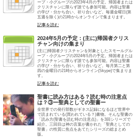
ープ・小グループの2023年4月の予定。帰国者または
クリスチャンに限らず誰でも参加可能。内容は聖書
の学び・分かち合い、祈り合いなど。毎週金曜日(第
五週を除く)の21時からオンラインで集まります。
記事を読む
2024年5月の予定：(主に)帰国者クリス
チャン向けの集まり
(主に)帰国者クリスチャンを対象としたスモールグル
ープ・小グループの2024年5月の予定。帰国者または
クリスチャンに限らず誰でも参加可能。内容は聖書
の学び・分かち合い、祈り合いなど。毎月第二と第
四の金曜日の21時からオンライン(Skype)で集まりま
す。
記事を読む
聖書に読み方はある？読む時の注意点
は？③ー聖典としての聖書ー
全世界での発行部数がギネス記録になるほど世界中
で読まれている(買われている？)書物。そんな聖書の
「読み方(聖書を読む時の注意点)」を3回シリーズで
紹介。三回目は神の言葉が書かれた「聖典としての
聖書」の性質に焦点をあてたシリーズの総まとめ
版。