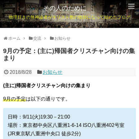
その人のために
物理好きの無神論者がキリスト教の牧師になって始めたブログ
ホーム
交流
お知らせ
9月の予定：(主に)帰国者クリスチャン向けの集
まり
2018/8/28
お知らせ
(主に)帰国者クリスチャン向けの集まり
9月の予定
は以下の通りです。
日時：9/11(火)19:30－21:00
場所：東京都中央区八重洲1-6-14 ISO八重洲402号室
(JR東京駅八重洲中央口 徒歩2分)