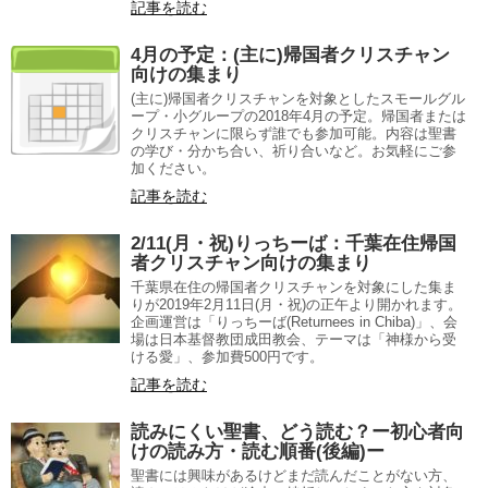
記事を読む
4月の予定：(主に)帰国者クリスチャン
向けの集まり
(主に)帰国者クリスチャンを対象としたスモールグル
ープ・小グループの2018年4月の予定。帰国者または
クリスチャンに限らず誰でも参加可能。内容は聖書
の学び・分かち合い、祈り合いなど。お気軽にご参
加ください。
記事を読む
2/11(月・祝)りっちーば：千葉在住帰国
者クリスチャン向けの集まり
千葉県在住の帰国者クリスチャンを対象にした集ま
りが2019年2月11日(月・祝)の正午より開かれます。
企画運営は「りっちーば(Returnees in Chiba)」、会
場は日本基督教団成田教会、テーマは「神様から受
ける愛」、参加費500円です。
記事を読む
読みにくい聖書、どう読む？ー初心者向
けの読み方・読む順番(後編)ー
聖書には興味があるけどまだ読んだことがない方、