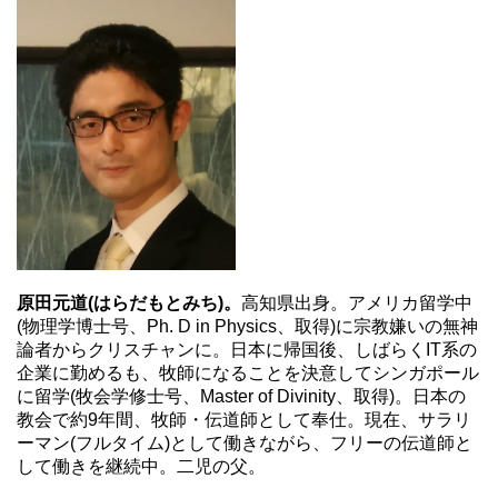
原田元道(はらだもとみち)。
高知県出身。アメリカ留学中
(物理学博士号、Ph. D in Physics、取得)に宗教嫌いの無神
論者からクリスチャンに。日本に帰国後、しばらくIT系の
企業に勤めるも、牧師になることを決意してシンガポール
に留学(牧会学修士号、Master of Divinity、取得)。日本の
教会で約9年間、牧師・伝道師として奉仕。現在、サラリ
ーマン(フルタイム)として働きながら、フリーの伝道師と
して働きを継続中。二児の父。