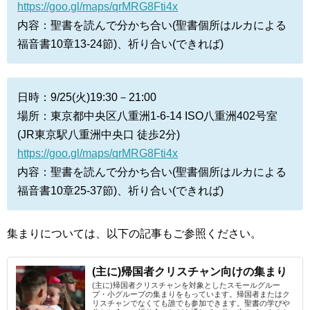
https://goo.gl/maps/qrMRG8Fti4x
内容：聖書を読んで分かち合い(聖書個所はルカによる
福音書10章13-24節)、祈り合い(できれば)
日時：9/25(火)19:30－21:00
場所：東京都中央区八重洲1-6-14 ISO八重洲402号室
(JR東京駅八重洲中央口 徒歩2分)
https://goo.gl/maps/qrMRG8Fti4x
内容：聖書を読んで分かち合い(聖書個所はルカによる
福音書10章25-37節)、祈り合い(できれば)
集まりについては、以下の記事もご参照ください。
(主に)帰国者クリスチャン向けの集まり
(主に)帰国者クリスチャンを対象としたスモールグルー
プ・小グループの集まりをもっています。帰国者またはク
リスチャンでなくても誰でも参加できます。聖書の学びや