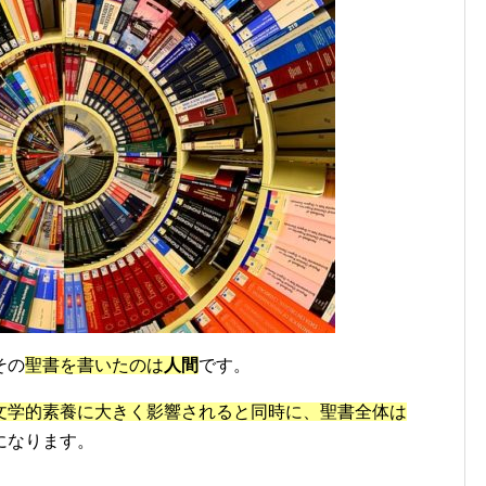
その
聖書を書いたのは
人間
です。
文学的素養に大きく影響されると同時に、聖書全体は
になります。