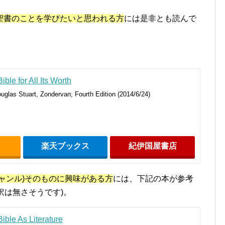
聖書のことを学びたいと思われる方
には是非とも読んで
ble for All Its Worth
glas Stuart, Zondervan; Fourth Edition (2014/6/24)
楽天ブックス
紀伊国屋書店
ャンル)そのものに興味がある方
には、下記の本が参考
邦訳は無さそうです)。
ible As Literature