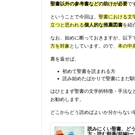
聖書以外の参考書などの助けが必要
で
ということで今回は、
聖書における文
立つと思われる
個人的な推薦図書
を紹
なお、始めに断っておきますが、以下
方を対象
としています。ので、
本の中
裏を返せば、
初めて聖書を読まれる方
読み始めたばかりで聖書にまだ馴
はひとまず聖書の文学的特徴・手法な
お勧めします。
どこからどう読めばよいか分からない
読みにくい聖書、ど
方・読む順番(前編)ー