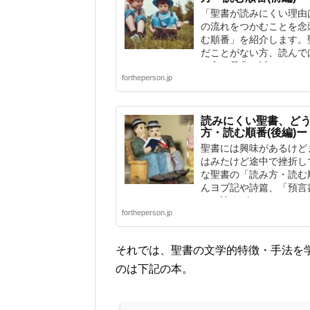
「聖書が読みにくい理由
の流れをつかむことを念
む順番」を紹介します。
だことがない方、読んで
た方、是非お試しくださ
fortheperson.jp
読みにくい聖書、ど
方・読む順番(後編)ー
聖書には興味があるけど
はみたけど途中で挫折し
な聖書の「読み方・読む
んヨブ記や詩篇、「預言
か、読まざるべきか、そ
fortheperson.jp
それでは、聖書の文学的特徴・手法を
のは下記の本。