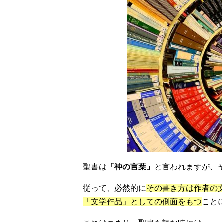
聖書は
「神の言葉」
と言われますが、
従って、必然的に
その書き方は作者の
「文学作品」としての側面をもつ
こと