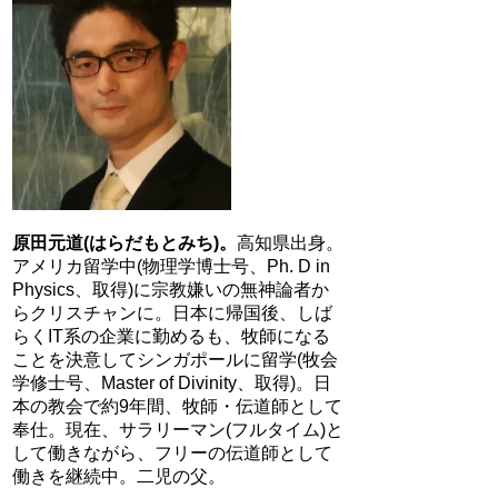
原田元道(はらだもとみち)。
高知県出身。
アメリカ留学中(物理学博士号、Ph. D in
Physics、取得)に宗教嫌いの無神論者か
らクリスチャンに。日本に帰国後、しば
らくIT系の企業に勤めるも、牧師になる
ことを決意してシンガポールに留学(牧会
学修士号、Master of Divinity、取得)。日
本の教会で約9年間、牧師・伝道師として
奉仕。現在、サラリーマン(フルタイム)と
して働きながら、フリーの伝道師として
働きを継続中。二児の父。