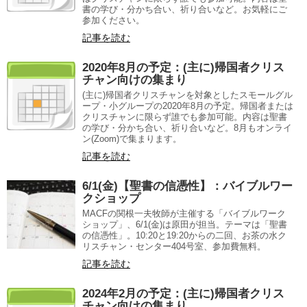
書の学び・分かち合い、祈り合いなど。お気軽にご
参加ください。
記事を読む
2020年8月の予定：(主に)帰国者クリス
チャン向けの集まり
(主に)帰国者クリスチャンを対象としたスモールグル
ープ・小グループの2020年8月の予定。帰国者または
クリスチャンに限らず誰でも参加可能。内容は聖書
の学び・分かち合い、祈り合いなど。8月もオンライ
ン(Zoom)で集まります。
記事を読む
6/1(金)【聖書の信憑性】：バイブルワー
クショップ
MACFの関根一夫牧師が主催する「バイブルワーク
ショップ」、6/1(金)は原田が担当。テーマは「聖書
の信憑性」。10:20と19:20からの二回、お茶の水ク
リスチャン・センター404号室、参加費無料。
記事を読む
2024年2月の予定：(主に)帰国者クリス
チャン向けの集まり