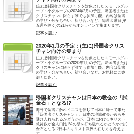
(主に)帰国者クリスチャンを対象としたスモールグル
ープ・小グループの2024年2月の予定。帰国者または
クリスチャンに限らず誰でも参加可能。内容は聖書
の学び・分かち合い、祈り合いなど。毎週金曜日(第
五週を除く)の21時からオンラインで集まります。
記事を読む
2020年1月の予定：(主に)帰国者クリス
チャン向けの集まり
(主に)帰国者クリスチャンを対象としたスモールグル
ープ・小グループの2020年1月の予定。帰国者または
クリスチャンに限らず誰でも参加可能。内容は聖書
の学び・分かち合い、祈り合いなど。お気軽にご参
加ください。
記事を読む
帰国者クリスチャンは日本の教会の「試
金石」となる!?
海外で聖書に触れイエスを信じて日本に帰って来た
「帰国者クリスチャン」。日本の地域教会が彼らを
受け入れられるかどうかが、日本におけるキリスト
教徒数が全人口比1%の壁を打ち破れるかどうかの試
金石となる!?日本のキリスト教界の在り方を考えま
す。