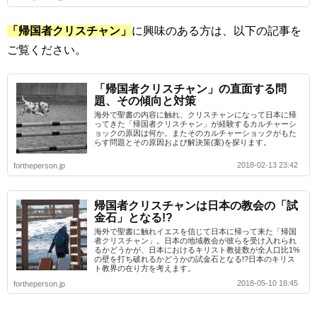
「帰国者クリスチャン」
に興味のある方は、以下の記事を
ご覧ください。
「帰国者クリスチャン」の直面する問
題、その傾向と対策
海外で聖書の内容に触れ、クリスチャンになって日本に帰
ってきた「帰国者クリスチャン」が経験するカルチャーシ
ョックの原因は何か。またそのカルチャーショックがもた
らす問題とその原因および解決策(案)を探ります。
2018-02-13 23:42
fortheperson.jp
帰国者クリスチャンは日本の教会の「試
金石」となる!?
海外で聖書に触れイエスを信じて日本に帰って来た「帰国
者クリスチャン」。日本の地域教会が彼らを受け入れられ
るかどうかが、日本におけるキリスト教徒数が全人口比1%
の壁を打ち破れるかどうかの試金石となる!?日本のキリス
ト教界の在り方を考えます。
2018-05-10 18:45
fortheperson.jp