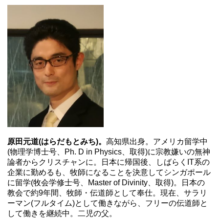
原田元道(はらだもとみち)。
高知県出身。アメリカ留学中
(物理学博士号、Ph. D in Physics、取得)に宗教嫌いの無神
論者からクリスチャンに。日本に帰国後、しばらくIT系の
企業に勤めるも、牧師になることを決意してシンガポール
に留学(牧会学修士号、Master of Divinity、取得)。日本の
教会で約9年間、牧師・伝道師として奉仕。現在、サラリ
ーマン(フルタイム)として働きながら、フリーの伝道師と
して働きを継続中。二児の父。