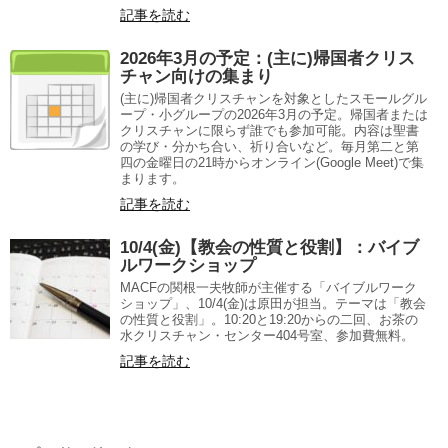
記事を読む
2026年3月の予定：(主に)帰国者クリス
チャン向けの集まり
(主に)帰国者クリスチャンを対象としたスモールグル
ープ・小グループの2026年3月の予定。帰国者または
クリスチャンに限らず誰でも参加可能。内容は聖書
の学び・分かち合い、祈り合いなど。毎月第二と第
四の金曜日の21時からオンライン(Google Meet)で集
まります。
記事を読む
10/4(金)【教会の性質と役割】：バイブ
ルワークショップ
MACFの関根一夫牧師が主催する「バイブルワーク
ショップ」、10/4(金)は原田が担当。テーマは「教会
の性質と役割」。10:20と19:20からの二回、お茶の
水クリスチャン・センター404号室、参加費無料。
記事を読む