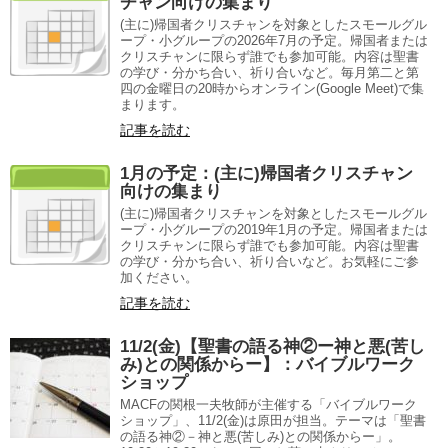
チャン向けの集まり
(主に)帰国者クリスチャンを対象としたスモールグル
ープ・小グループの2026年7月の予定。帰国者または
クリスチャンに限らず誰でも参加可能。内容は聖書
の学び・分かち合い、祈り合いなど。毎月第二と第
四の金曜日の20時からオンライン(Google Meet)で集
まります。
記事を読む
1月の予定：(主に)帰国者クリスチャン
向けの集まり
(主に)帰国者クリスチャンを対象としたスモールグル
ープ・小グループの2019年1月の予定。帰国者または
クリスチャンに限らず誰でも参加可能。内容は聖書
の学び・分かち合い、祈り合いなど。お気軽にご参
加ください。
記事を読む
11/2(金)【聖書の語る神②ー神と悪(苦し
み)との関係からー】：バイブルワーク
ショップ
MACFの関根一夫牧師が主催する「バイブルワーク
ショップ」、11/2(金)は原田が担当。テーマは「聖書
の語る神②－神と悪(苦しみ)との関係からー」。