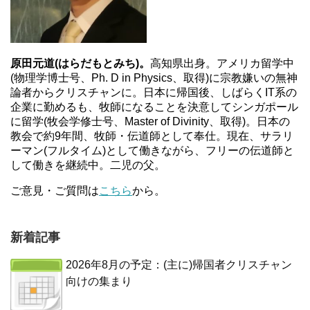
原田元道(はらだもとみち)。
高知県出身。アメリカ留学中
(物理学博士号、Ph. D in Physics、取得)に宗教嫌いの無神
論者からクリスチャンに。日本に帰国後、しばらくIT系の
企業に勤めるも、牧師になることを決意してシンガポール
に留学(牧会学修士号、Master of Divinity、取得)。日本の
教会で約9年間、牧師・伝道師として奉仕。現在、サラリ
ーマン(フルタイム)として働きながら、フリーの伝道師と
して働きを継続中。二児の父。
ご意見・ご質問は
こちら
から。
新着記事
2026年8月の予定：(主に)帰国者クリスチャン
向けの集まり