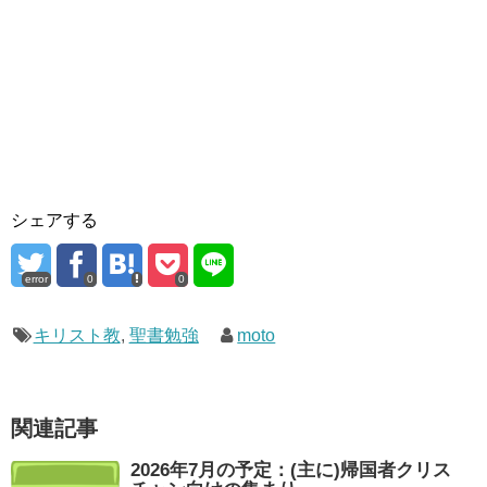
シェアする
error
0
0
キリスト教
,
聖書勉強
moto
関連記事
2026年7月の予定：(主に)帰国者クリス