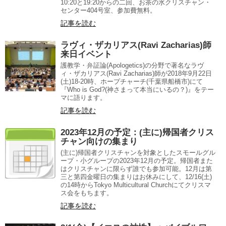
10:20と19:20からの二回、お茶の水クリスチャン・
センター404号室、参加費無料。
記事を読む
ラヴィ・ザカリアス(Ravi Zacharias)師
来日イベント
護教学・弁証論(Apologetics)の分野で著名なラヴ
ィ・ザカリアス(Ravi Zacharias)師が2018年9月22日
(土)18-20時、ホープチャーチ(千葉県船橋市)にて
『Who is God?(神さまって本当にいるの？)』をテー
マに語ります。
記事を読む
2023年12月の予定：(主に)帰国者クリス
チャン向けの集まり
(主に)帰国者クリスチャンを対象としたスモールグル
ープ・小グループの2023年12月の予定。帰国者また
はクリスチャンに限らず誰でも参加可能。12月は第
三と第四金曜日の集まりはお休みにして、12/16(土)
の14時からTokyo Multicultural Churchにてクリスマ
ス会をもちます。
記事を読む