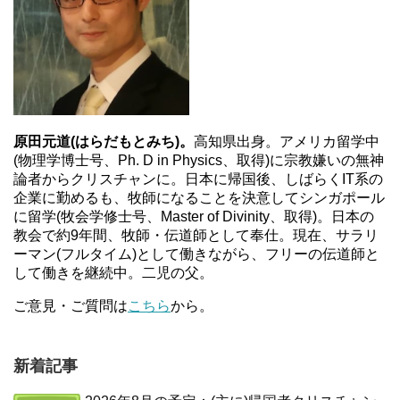
原田元道(はらだもとみち)。
高知県出身。アメリカ留学中
(物理学博士号、Ph. D in Physics、取得)に宗教嫌いの無神
論者からクリスチャンに。日本に帰国後、しばらくIT系の
企業に勤めるも、牧師になることを決意してシンガポール
に留学(牧会学修士号、Master of Divinity、取得)。日本の
教会で約9年間、牧師・伝道師として奉仕。現在、サラリ
ーマン(フルタイム)として働きながら、フリーの伝道師と
して働きを継続中。二児の父。
ご意見・ご質問は
こちら
から。
新着記事