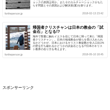
ョックの原因は何か。またそのカルチャーショックがもた
らす問題とその原因および解決策(案)を探ります。
2018-02-13 23:42
fortheperson.jp
帰国者クリスチャンは日本の教会の「試
金石」となる!?
海外で聖書に触れイエスを信じて日本に帰って来た「帰国
者クリスチャン」。日本の地域教会が彼らを受け入れられ
るかどうかが、日本におけるキリスト教徒数が全人口比1%
の壁を打ち破れるかどうかの試金石となる!?日本のキリス
ト教界の在り方を考えます。
2018-05-10 18:45
fortheperson.jp
スポンサーリンク