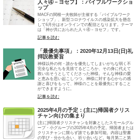
人々④－ヨセフ】：バイブルワークショ
ップ
MACFの関根一夫牧師が主催する「バイブルワーク
ショップ」、新型コロナウイルスの感染拡大を懸念
して6月分はオンラインでの配信となります。テーマ
は「神が共におられた人々④－ヨセフ」です。
記事を読む
「最優先事項」：2020年12月13日(日)礼
拝説教要旨
神様以外の何・誰かを優先してしまいがちな弱く不
完全な私たちを見捨てるどころか、その身に代えて
救い出そうとしてくださった神様。そんな神様の愛
と恵みを思い起こしつつ、神様に対する心からの感
謝と喜びをもって、神様のことを最優先にすること
ができますように。
記事を読む
2025年4月の予定：(主に)帰国者クリス
チャン向けの集まり
(主に)帰国者クリスチャンを対象としたスモールグル
ープ・小グループの2025年4月の予定。帰国者または
クリスチャンに限らず誰でも参加可能。内容は聖書
の学び・分かち合い、祈り合いなど。毎月第二と第