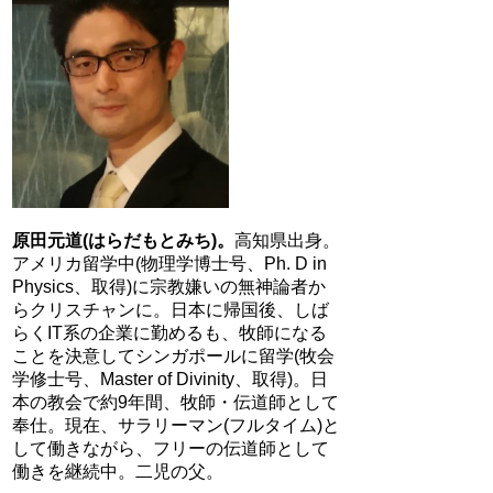
原田元道(はらだもとみち)。
高知県出身。
アメリカ留学中(物理学博士号、Ph. D in
Physics、取得)に宗教嫌いの無神論者か
らクリスチャンに。日本に帰国後、しば
らくIT系の企業に勤めるも、牧師になる
ことを決意してシンガポールに留学(牧会
学修士号、Master of Divinity、取得)。日
本の教会で約9年間、牧師・伝道師として
奉仕。現在、サラリーマン(フルタイム)と
して働きながら、フリーの伝道師として
働きを継続中。二児の父。