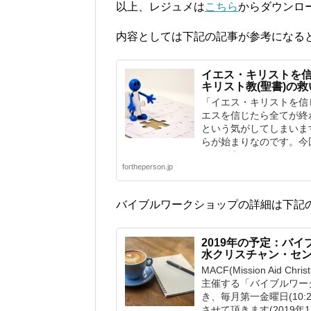
以上、レジュメは
こちら
からダウンロ
内容としては下記の記事が参考になる
イエス・キリストを
キリスト教(聖書)の
「イエス・キリストを信
エスを信じたら全てが終
という気がしてしまいま
らが始まりなのです。今
る・どうなる？」につい
fortheperson.jp
バイブルワークショップの詳細は下記
2019年の予定：バ
水クリスチャン・セ
MACF(Mission Aid Ch
主催する「バイブルワーク
き、毎月第一金曜日(10:
させて頂きます(2019年1