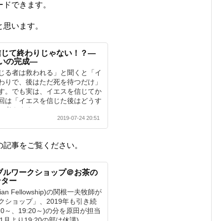
ードできます。
と思います。
信じて終わりじゃない！？―
救いの完成―
じる者は救われる」と聞くと「イ
わりで、後はただ死を待つだけ」
す。でも実は、イエスを信じてか
回は「イエスを信じた後はどうす
て考えます。
2019-07-24 20:51
の記事をご覧ください。
イブルワークショップ＠お茶の
ンター
ristian Fellowship)の関根一夫牧師が
ショップ」、2019年も引き続
20～、19:20～)の分を原田が担当
1月より19:20の部は休講)。