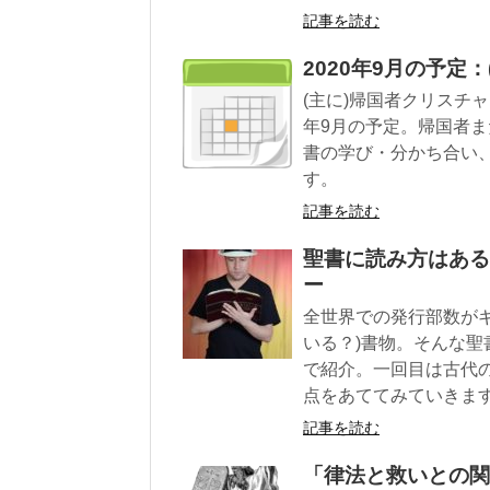
記事を読む
2020年9月の予定
(主に)帰国者クリスチ
年9月の予定。帰国者
書の学び・分かち合い、
す。
記事を読む
聖書に読み方はある
ー
全世界での発行部数が
いる？)書物。そんな聖
で紹介。一回目は古代
点をあててみていきま
記事を読む
「律法と救いとの関係