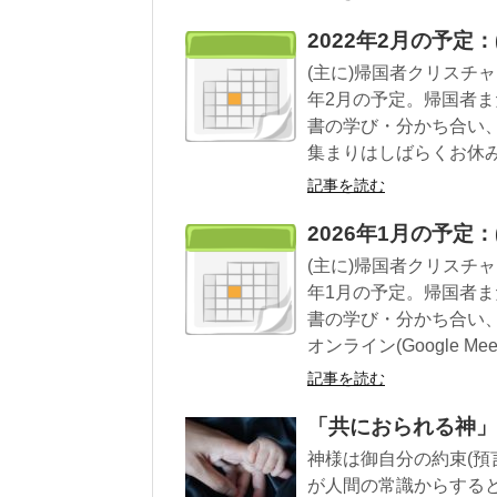
2022年2月の予定
(主に)帰国者クリスチ
年2月の予定。帰国者
書の学び・分かち合い
集まりはしばらくお休
記事を読む
2026年1月の予定
(主に)帰国者クリスチ
年1月の予定。帰国者
書の学び・分かち合い
オンライン(Google M
記事を読む
「共におられる神」：
神様は御自分の約束(預
が人間の常識からする