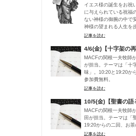
イエス様の誕生をお祝
に与えられている祝福
ない神様の御腕の中で
神様の望まれる人生を
記事を読む
4/6(金)【十字架
MACFの関根一夫牧師
が担当。テーマは「十
味」。10:20と19:
参加費無料。
記事を読む
10/5(金)【聖書
MACFの関根一夫牧師が
田が担当。テーマは「聖
19:20からの二回、
記事を読む