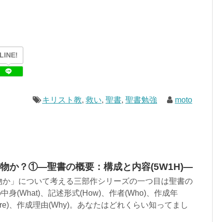
LINE!
キリスト教
,
救い
,
聖書
,
聖書勉強
moto
物か？①―聖書の概要：構成と内容(5W1H)―
物か」について考える三部作シリーズの一つ目は聖書の
身(What)、記述形式(How)、作者(Who)、作成年
here)、作成理由(Why)。あなたはどれくらい知ってまし