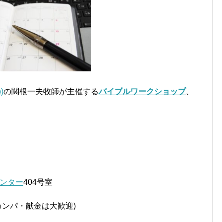
)
の関根一夫牧師が主催する
バイブルワークショップ
、
ンター
404号室
カンパ・献金は大歓迎)