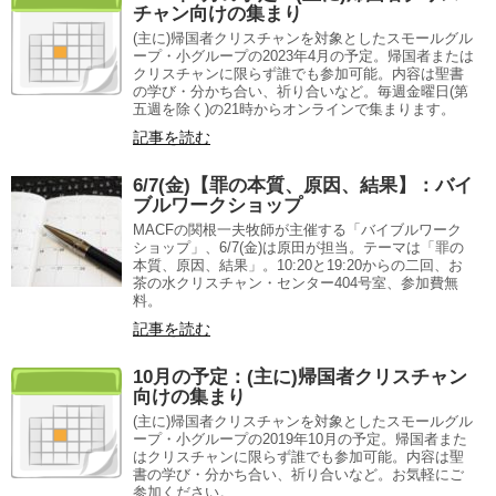
チャン向けの集まり
(主に)帰国者クリスチャンを対象としたスモールグル
ープ・小グループの2023年4月の予定。帰国者または
クリスチャンに限らず誰でも参加可能。内容は聖書
の学び・分かち合い、祈り合いなど。毎週金曜日(第
五週を除く)の21時からオンラインで集まります。
記事を読む
6/7(金)【罪の本質、原因、結果】：バイ
ブルワークショップ
MACFの関根一夫牧師が主催する「バイブルワーク
ショップ」、6/7(金)は原田が担当。テーマは「罪の
本質、原因、結果」。10:20と19:20からの二回、お
茶の水クリスチャン・センター404号室、参加費無
料。
記事を読む
10月の予定：(主に)帰国者クリスチャン
向けの集まり
(主に)帰国者クリスチャンを対象としたスモールグル
ープ・小グループの2019年10月の予定。帰国者また
はクリスチャンに限らず誰でも参加可能。内容は聖
書の学び・分かち合い、祈り合いなど。お気軽にご
参加ください。