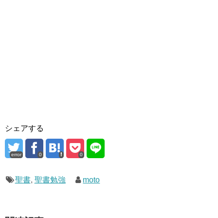
シェアする
error
0
0
聖書
,
聖書勉強
moto