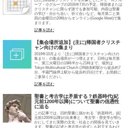
ープ・小グループの2026年7月の予定。帰国者または
クリスチャンに限らず誰でも参加可能。内容は聖書
の学び・分かち合い、祈り合いなど。毎月第二と第
四の金曜日の20時からオンライン(Google Meet)で集
まります。
記事を読む
【集会場所追加】(主に)帰国者クリスチ
ャン向けの集まり
2019年10月より「(主に)帰国者クリスチャン向けの
集まり」の集会場所が一つ増えます。日時は毎月第
一、第三火曜日の19時半から21時まで、場所は
Tokyo Multicultural Church (JR錦糸町駅から徒歩約7
分、半蔵門線押上駅から徒歩約15分)です。お気軽に
ご参加ください。
記事を読む
聖書と考古学は矛盾する？鉄器時代(紀
元前1200年以降)について聖書の信憑性
に迫る
この記事では、旧約聖書に描かれる「鉄器時代」(紀
元前1200年以降)の出来事と、考古学・歴史学が明ら
かにしてきた実際の文化・社会との関係を見ていき
ます。聖書の記述と考古学が必ずしも対立するわけ