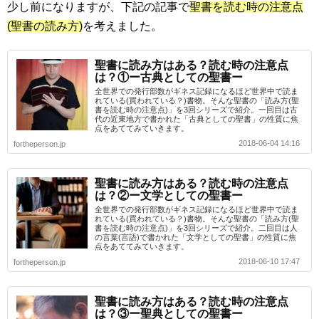
少し前になりますが、下記の記事で
聖書を読む時の注意点
(聖書の読み方)
を考えました。
聖書に読み方はある？読む時の注意点
は？①ー古典としての聖書ー
全世界での発行部数がギネス記録になるほど世界中で読ま
れている(買われている？)書物。そんな聖書の「読み方(聖
書を読む時の注意点)」を3回シリーズで紹介。一回目は古
代の近東地方で書かれた「古典としての聖書」の性質に焦
点をあててみていきます。
2018-06-04 14:16
fortheperson.jp
聖書に読み方はある？読む時の注意点
は？②ー文学としての聖書ー
全世界での発行部数がギネス記録になるほど世界中で読ま
れている(買われている？)書物。そんな聖書の「読み方(聖
書を読む時の注意点)」を3回シリーズで紹介。二回目は人
の言葉(言語)で書かれた「文学としての聖書」の性質に焦
点をあててみていきます。
2018-06-10 17:47
fortheperson.jp
聖書に読み方はある？読む時の注意点
は？③ー聖典としての聖書ー