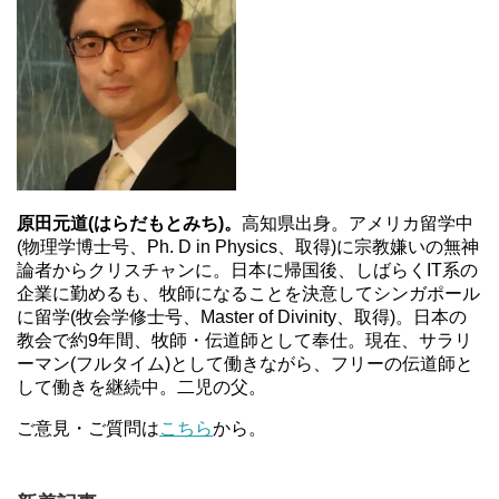
原田元道(はらだもとみち)。
高知県出身。アメリカ留学中
(物理学博士号、Ph. D in Physics、取得)に宗教嫌いの無神
論者からクリスチャンに。日本に帰国後、しばらくIT系の
企業に勤めるも、牧師になることを決意してシンガポール
に留学(牧会学修士号、Master of Divinity、取得)。日本の
教会で約9年間、牧師・伝道師として奉仕。現在、サラリ
ーマン(フルタイム)として働きながら、フリーの伝道師と
して働きを継続中。二児の父。
ご意見・ご質問は
こちら
から。