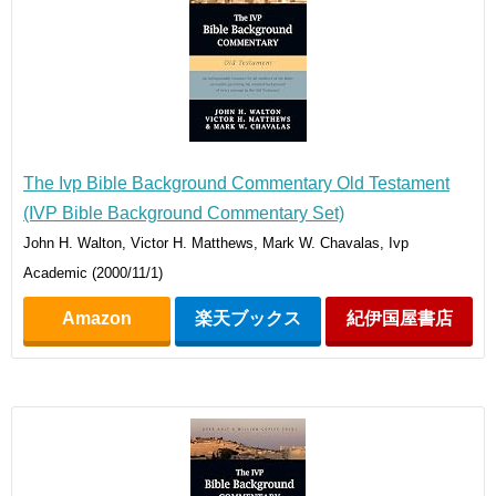
The Ivp Bible Background Commentary Old Testament
(IVP Bible Background Commentary Set)
John H. Walton, Victor H. Matthews, Mark W. Chavalas, Ivp
Academic (2000/11/1)
Amazon
楽天ブックス
紀伊国屋書店