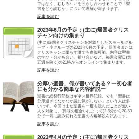
ではなく、むしろ互いを照らし合わせることで「聖
書をどう読むか」について理解が深まります。
記事を読む
2023年6月の予定：(主に)帰国者クリス
チャン向けの集まり
(主に)帰国者クリスチャンを対象としたスモールグル
ープ・小グループの2023年6月の予定。帰国者または
クリスチャンに限らず誰でも参加可能。内容は聖書
の学び・分かち合い、祈り合いなど。毎週金曜日(第
五週を除く)の21時からオンラインで集まります。
記事を読む
分厚い聖書、何が書いてある？ー初心者
にも分かる簡単な内容解説ー
聖書の総発行部数はギネス世界記録。でも「聖書は
分厚過ぎてなかなか読む気がしない」という人は多
いはず。今回はまだ聖書を一度も読んだことが無い
人を対象に、(興味の度合いによって)2-3分から20-30
分で一気に読み切れる聖書の内容解説を試みます。
記事を読む
2023年4月の予定：(主に)帰国者クリス