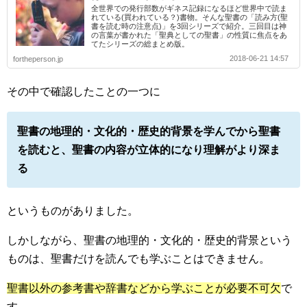
全世界での発行部数がギネス記録になるほど世界中で読ま
れている(買われている？)書物。そんな聖書の「読み方(聖
書を読む時の注意点)」を3回シリーズで紹介。三回目は神
の言葉が書かれた「聖典としての聖書」の性質に焦点をあ
てたシリーズの総まとめ版。
2018-06-21 14:57
fortheperson.jp
その中で確認したことの一つに
聖書の地理的・文化的・歴史的背景を学んでから聖書
を読むと、聖書の内容が立体的になり理解がより深ま
る
というものがありました。
しかしながら、聖書の地理的・文化的・歴史的背景という
ものは、聖書だけを読んでも学ぶことはできません。
聖書以外の参考書や辞書などから学ぶことが必要不可欠
で
す。