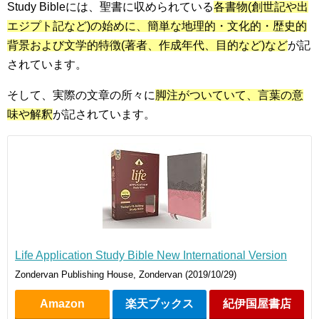
Study Bibleには、聖書に収められている
各書物(創世記や出
エジプト記など)の始めに、簡単な地理的・文化的・歴史的
背景および文学的特徴(著者、作成年代、目的など)など
が記
されています。
そして、実際の文章の所々に
脚注がついていて、言葉の意
味や解釈
が記されています。
Life Application Study Bible New International Version
Zondervan Publishing House, Zondervan (2019/10/29)
Amazon
楽天ブックス
紀伊国屋書店