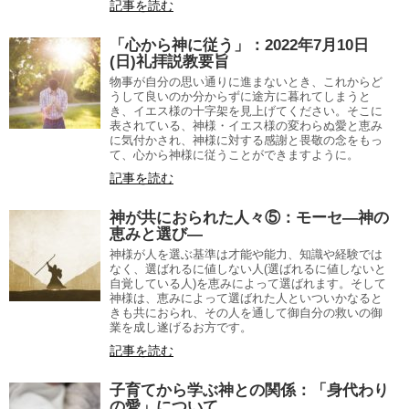
記事を読む
「心から神に従う」：2022年7月10日
(日)礼拝説教要旨
物事が自分の思い通りに進まないとき、これからど
うして良いのか分からずに途方に暮れてしまうと
き、イエス様の十字架を見上げてください。そこに
表されている、神様・イエス様の変わらぬ愛と恵み
に気付かされ、神様に対する感謝と畏敬の念をもっ
て、心から神様に従うことができますように。
記事を読む
神が共におられた人々⑤：モーセ―神の
恵みと選び―
神様が人を選ぶ基準は才能や能力、知識や経験では
なく、選ばれるに値しない人(選ばれるに値しないと
自覚している人)を恵みによって選ばれます。そして
神様は、恵みによって選ばれた人といついかなると
きも共におられ、その人を通して御自分の救いの御
業を成し遂げるお方です。
記事を読む
子育てから学ぶ神との関係：「身代わり
の愛」について