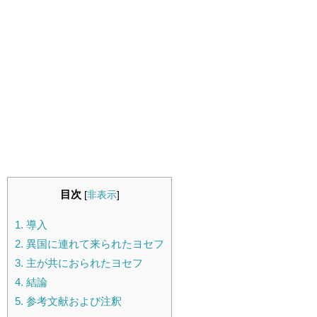
目次
[
非表示
]
1.
導入
2.
異国に連れて来られたヨセフ
3.
主が共におられたヨセフ
4.
結論
5.
参考文献および注釈