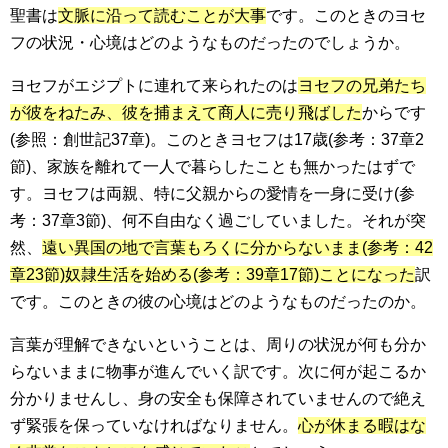
聖書は
文脈に沿って読むことが大事
です。このときのヨセ
フの状況・心境はどのようなものだったのでしょうか。
ヨセフがエジプトに連れて来られたのは
ヨセフの兄弟たち
が彼をねたみ、彼を捕まえて商人に売り飛ばした
からです
(参照：創世記37章)。このときヨセフは17歳(参考：37章2
節)、家族を離れて一人で暮らしたことも無かったはずで
す。ヨセフは両親、特に父親からの愛情を一身に受け(参
考：37章3節)、何不自由なく過ごしていました。それが突
然、
遠い異国の地で言葉もろくに分からないまま(参考：42
章23節)奴隷生活を始める(参考：39章17節)ことになった
訳
です。このときの彼の心境はどのようなものだったのか。
言葉が理解できないということは、周りの状況が何も分か
らないままに物事が進んでいく訳です。次に何が起こるか
分かりませんし、身の安全も保障されていませんので絶え
ず緊張を保っていなければなりません。
心が休まる暇はな