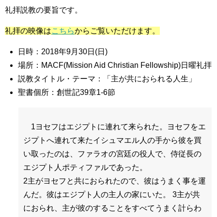
礼拝説教の要旨です。
礼拝の映像は
こちら
からご覧いただけます。
日時：2018年9月30日(日)
場所：MACF(Mission Aid Christian Fellowship)日曜礼拝
説教タイトル・テーマ：「主が共におられる人生」
聖書個所：創世記39章1-6節
1ヨセフはエジプトに連れて来られた。ヨセフをエ
ジプトへ連れて来たイシュマエル人の手から彼を買
い取ったのは、ファラオの宮廷の役人で、侍従長の
エジプト人ポティファルであった。
2主がヨセフと共におられたので、彼はうまく事を運
んだ。彼はエジプト人の主人の家にいた。 3主が共
におられ、主が彼のすることをすべてうまく計らわ