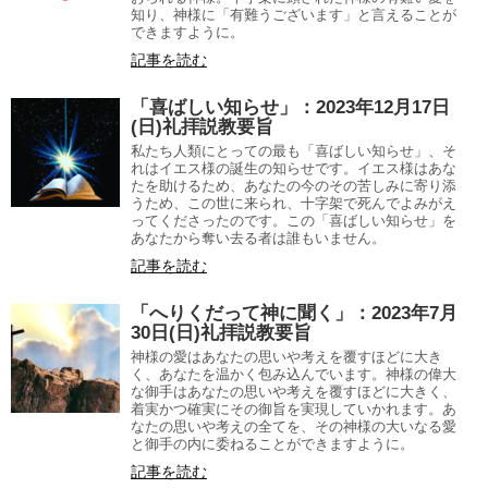
知り、神様に「有難うございます」と言えることが
できますように。
記事を読む
「喜ばしい知らせ」：2023年12月17日
(日)礼拝説教要旨
私たち人類にとっての最も「喜ばしい知らせ」、そ
れはイエス様の誕生の知らせです。イエス様はあな
たを助けるため、あなたの今のその苦しみに寄り添
うため、この世に来られ、十字架で死んでよみがえ
ってくださったのです。この「喜ばしい知らせ」を
あなたから奪い去る者は誰もいません。
記事を読む
「へりくだって神に聞く」：2023年7月
30日(日)礼拝説教要旨
神様の愛はあなたの思いや考えを覆すほどに大き
く、あなたを温かく包み込んでいます。神様の偉大
な御手はあなたの思いや考えを覆すほどに大きく、
着実かつ確実にその御旨を実現していかれます。あ
なたの思いや考えの全てを、その神様の大いなる愛
と御手の内に委ねることができますように。
記事を読む