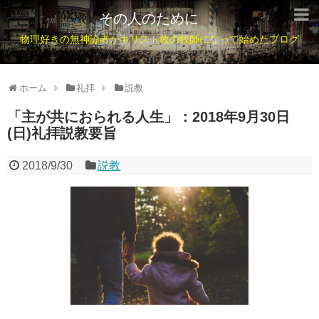
その人のために
物理好きの無神論者がキリスト教の牧師になって始めたブログ
ホーム
礼拝
説教
「主が共におられる人生」：2018年9月30日
(日)礼拝説教要旨
2018/9/30
説教