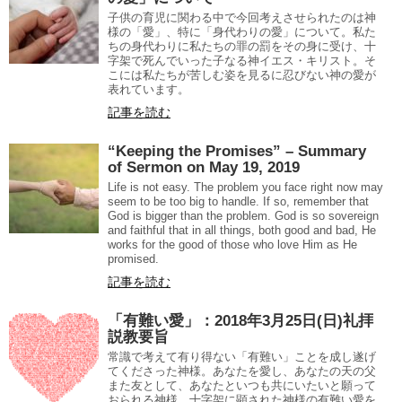
子供の育児に関わる中で今回考えさせられたのは神
様の「愛」、特に「身代わりの愛」について。私た
ちの身代わりに私たちの罪の罰をその身に受け、十
字架で死んでいった子なる神イエス・キリスト。そ
こには私たちが苦しむ姿を見るに忍びない神の愛が
表れています。
記事を読む
“Keeping the Promises” – Summary
of Sermon on May 19, 2019
Life is not easy. The problem you face right now may
seem to be too big to handle. If so, remember that
God is bigger than the problem. God is so sovereign
and faithful that in all things, both good and bad, He
works for the good of those who love Him as He
promised.
記事を読む
「有難い愛」：2018年3月25日(日)礼拝
説教要旨
常識で考えて有り得ない「有難い」ことを成し遂げ
てくださった神様。あなたを愛し、あなたの天の父
また友として、あなたといつも共にいたいと願って
おられる神様。十字架に顕された神様の有難い愛を