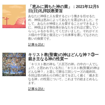
「恵みに満ちた神の業」：2021年12月5
日(日)礼拝説教要旨
あなたに神様と人を愛するという働きを任せるた
め、神様は恵みによってあなたを選ばれました。そ
して、あなたが神様と人を愛することができるよう
に、神様はまず御自身があなたをどれほど愛してい
らっしゃるかを示してくださいました。それがイエ
ス様の十字架と復活という出来事を通してなされた
救いの御業です。
記事を読む
キリスト教(聖書)の神はどんな神？③ー
裁き主なる神の性質ー
「キリスト教の神も『八百万の神』の中の一人でし
ょ!?」と思われている方に「キリスト教(聖書)の神は
どんな神？」と題して贈る三回シリーズの最終回。
今回は世の終わりの時に全てを正しく裁く「裁き主
なる神」の性質について。これまでの総まとめもし
ます。
記事を読む