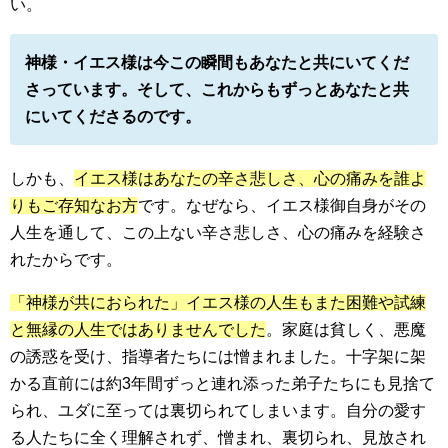
い。
神様・イエス様は今この瞬間もあなたと共にいてくだ
さっています。そして、これからもずっとあなたと共
にいてくださるのです。
しかも、
イエス様はあなたの辛さ悲しさ、心の痛みを誰よ
りもご存知なお方
です。なぜなら、イエス様御自身がその
人生を通して、この上ない辛さ悲しさ、心の痛みを経験さ
れたからです。
「神様が共におられた」イエス様の人生もまた困難や試練
と無縁の人生ではありませんでした
。家庭は貧しく、悪魔
の誘惑を受け、指導者たちには憎まれました。十字架に架
かる直前には約3年間ずっと連れ添った弟子たちにも見捨て
られ、ユダに至っては裏切られてしまいます。自分の愛す
る人たちに全く理解されず、憎まれ、裏切られ、見放され