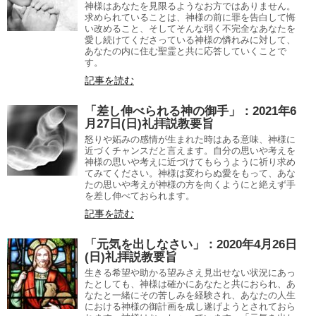
神様はあなたを見限るようなお方ではありません。
求められていることは、神様の前に罪を告白して悔
い改めること、そしてそんな弱く不完全なあなたを
愛し続けてくださっている神様の憐れみに対して、
あなたの内に住む聖霊と共に応答していくことで
す。
記事を読む
「差し伸べられる神の御手」：2021年6
月27日(日)礼拝説教要旨
怒りや妬みの感情が生まれた時はある意味、神様に
近づくチャンスだと言えます。自分の思いや考えを
神様の思いや考えに近づけてもらうように祈り求め
てみてください。神様は変わらぬ愛をもって、あな
たの思いや考えが神様の方を向くようにと絶えず手
を差し伸べておられます。
記事を読む
「元気を出しなさい」：2020年4月26日
(日)礼拝説教要旨
生きる希望や助かる望みさえ見出せない状況にあっ
たとしても、神様は確かにあなたと共におられ、あ
なたと一緒にその苦しみを経験され、あなたの人生
における神様の御計画を成し遂げようとされておら