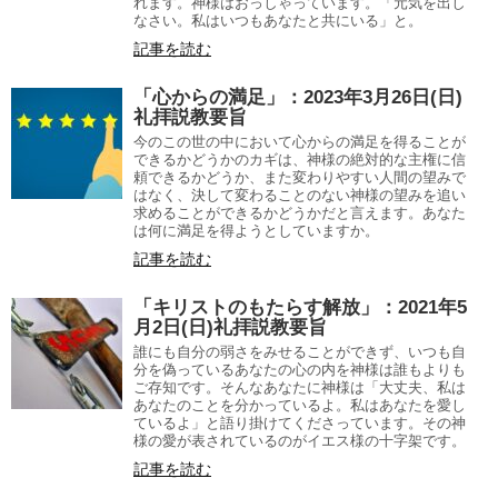
れます。神様はおっしゃっています。「元気を出し
なさい。私はいつもあなたと共にいる」と。
記事を読む
「心からの満足」：2023年3月26日(日)
礼拝説教要旨
今のこの世の中において心からの満足を得ることが
できるかどうかのカギは、神様の絶対的な主権に信
頼できるかどうか、また変わりやすい人間の望みで
はなく、決して変わることのない神様の望みを追い
求めることができるかどうかだと言えます。あなた
は何に満足を得ようとしていますか。
記事を読む
「キリストのもたらす解放」：2021年5
月2日(日)礼拝説教要旨
誰にも自分の弱さをみせることができず、いつも自
分を偽っているあなたの心の内を神様は誰もよりも
ご存知です。そんなあなたに神様は「大丈夫、私は
あなたのことを分かっているよ。私はあなたを愛し
ているよ」と語り掛けてくださっています。その神
様の愛が表されているのがイエス様の十字架です。
記事を読む