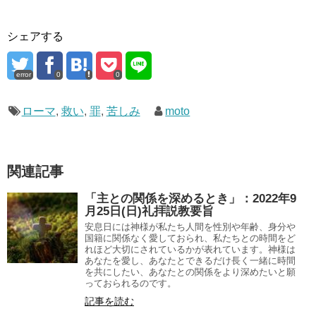
シェアする
error
0
0
ローマ
,
救い
,
罪
,
苦しみ
moto
関連記事
「主との関係を深めるとき」：2022年9
月25日(日)礼拝説教要旨
安息日には神様が私たち人間を性別や年齢、身分や
国籍に関係なく愛しておられ、私たちとの時間をど
れほど大切にされているかが表れています。神様は
あなたを愛し、あなたとできるだけ長く一緒に時間
を共にしたい、あなたとの関係をより深めたいと願
っておられるのです。
記事を読む