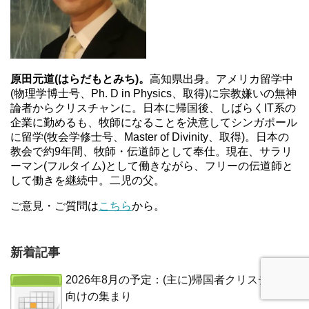
原田元道(はらだもとみち)。
高知県出身。アメリカ留学中
(物理学博士号、Ph. D in Physics、取得)に宗教嫌いの無神
論者からクリスチャンに。日本に帰国後、しばらくIT系の
企業に勤めるも、牧師になることを決意してシンガポール
に留学(牧会学修士号、Master of Divinity、取得)。日本の
教会で約9年間、牧師・伝道師として奉仕。現在、サラリ
ーマン(フルタイム)として働きながら、フリーの伝道師と
して働きを継続中。二児の父。
ご意見・ご質問は
こちら
から。
新着記事
2026年8月の予定：(主に)帰国者クリスチャン
向けの集まり