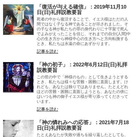
「復活が与える確信」：2019年11月10
日(日)礼拝説教要旨
死者の中から復活することで、イエス様はただの人
間ではなく子なる神であることが示されました。そ
の子なる神が私たちの罪の身代わりに十字架で死ん
でよみがえったことを信じ、それまでの自分(人間)中
心の生き方から神様中心の生き方へと方向転換する
とき、私たちは永遠の命にあずかります。
記事を読む
「神の初子」：2022年6月12日(日)礼拝
説教要旨
この世の中で「神様のもの」として生きようとする
とき、私たちは様々な苦難・困難に直面します。け
れども、あなたは独りではありません。たとえどれ
ほどの苦難・困難に直面しようとも、あなたの傍に
はいつも神の御子イエス様が寄り添ってくださって
います。
記事を読む
「神の憐れみへの応答」：2021年7月18
日(日)礼拝説教要旨
たとえあなたが失敗や過ちを繰り返したとしても、