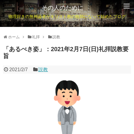
その人のために
物理好きの無神論者がキリスト教の牧師になって始めたブログ
ホーム
礼拝
説教
「あるべき姿」：2021年2月7日(日)礼拝説教要
旨
2021/2/7
説教