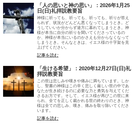
「人の思いと神の思い」：2026年1月25
日(日)礼拝説教要旨
神様に祈っても、祈っても、祈っても、祈りが答え
られず、状況がどんどん悪くなってしまうとき。ど
うしていいか分からず途方に暮れてしまうとき。神
様が本当に自分の祈りを聞いてくださっているの
か、神様が本当にいるのかさえも分からなくなって
しまうとき。そんなときは、イエス様の十字架を見
上げてください。
記事を読む
「生ける希望」：2020年12月27日(日)礼
拝説教要旨
この世は悲しみや嘆きや痛みに満ちています。しか
し、聖書の神様はこの辛く悲しく厳しい世の中であ
なたが生き続けるのに必要な力と勇気を与えてくだ
さるお方です。そして、イエス様が再びこの世に来
られ、全てを正しく裁かれる世の終わりのとき、神
様は全ての悲しみ、嘆き、痛みを取り除いてくださ
います。
記事を読む