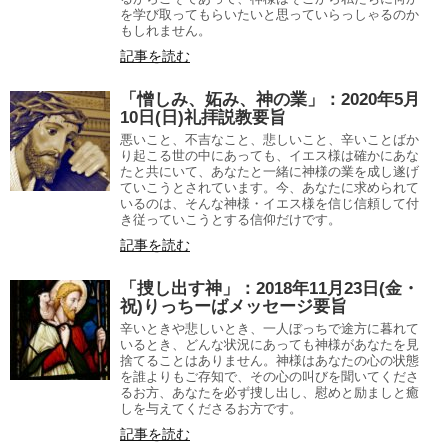
を学び取ってもらいたいと思っていらっしゃるのか
もしれません。
記事を読む
「憎しみ、妬み、神の業」：2020年5月
10日(日)礼拝説教要旨
悪いこと、不吉なこと、悲しいこと、辛いことばか
り起こる世の中にあっても、イエス様は確かにあな
たと共にいて、あなたと一緒に神様の業を成し遂げ
ていこうとされています。今、あなたに求められて
いるのは、そんな神様・イエス様を信じ信頼して付
き従っていこうとする信仰だけです。
記事を読む
「捜し出す神」：2018年11月23日(金・
祝)りっちーばメッセージ要旨
辛いときや悲しいとき、一人ぼっちで途方に暮れて
いるとき、どんな状況にあっても神様があなたを見
捨てることはありません。神様はあなたの心の状態
を誰よりもご存知で、その心の叫びを聞いてくださ
るお方、あなたを必ず捜し出し、慰めと励ましと癒
しを与えてくださるお方です。
記事を読む