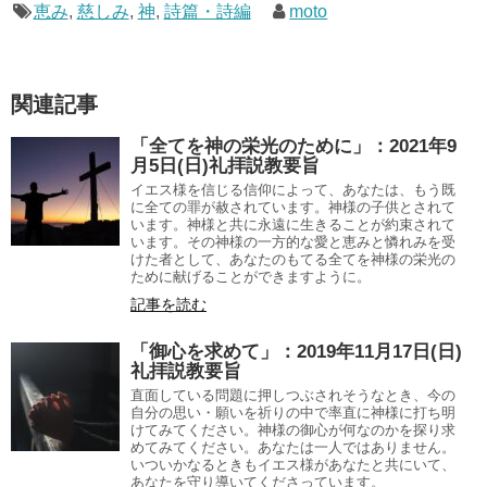
恵み
,
慈しみ
,
神
,
詩篇・詩編
moto
関連記事
「全てを神の栄光のために」：2021年9
月5日(日)礼拝説教要旨
イエス様を信じる信仰によって、あなたは、もう既
に全ての罪が赦されています。神様の子供とされて
います。神様と共に永遠に生きることが約束されて
います。その神様の一方的な愛と恵みと憐れみを受
けた者として、あなたのもてる全てを神様の栄光の
ために献げることができますように。
記事を読む
「御心を求めて」：2019年11月17日(日)
礼拝説教要旨
直面している問題に押しつぶされそうなとき、今の
自分の思い・願いを祈りの中で率直に神様に打ち明
けてみてください。神様の御心が何なのかを探り求
めてみてください。あなたは一人ではありません。
いついかなるときもイエス様があなたと共にいて、
あなたを守り導いてくださっています。