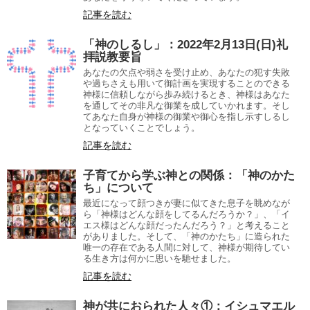
記事を読む
「神のしるし」：2022年2月13日(日)礼
拝説教要旨
あなたの欠点や弱さを受け止め、あなたの犯す失敗
や過ちさえも用いて御計画を実現することのできる
神様に信頼しながら歩み続けるとき、神様はあなた
を通してその非凡な御業を成していかれます。そし
てあなた自身が神様の御業や御心を指し示すしるし
となっていくことでしょう。
記事を読む
子育てから学ぶ神との関係：「神のかた
ち」について
最近になって顔つきが妻に似てきた息子を眺めなが
ら「神様はどんな顔をしてるんだろうか？」、「イ
エス様はどんな顔だったんだろう？」と考えること
がありました。そして、「神のかたち」に造られた
唯一の存在である人間に対して、神様が期待してい
る生き方は何かに思いを馳せました。
記事を読む
神が共におられた人々①：イシュマエル