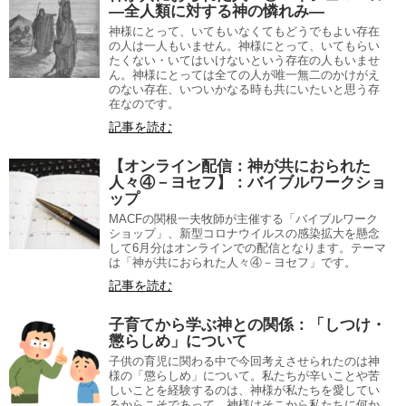
―全人類に対する神の憐れみ―
神様にとって、いてもいなくてもどうでもよい存在
の人は一人もいません。神様にとって、いてもらい
たくない・いてはいけないという存在の人もいませ
ん。神様にとっては全ての人が唯一無二のかけがえ
のない存在、いついかなる時も共にいたいと思う存
在なのです。
記事を読む
【オンライン配信：神が共におられた
人々④－ヨセフ】：バイブルワークショ
ップ
MACFの関根一夫牧師が主催する「バイブルワーク
ショップ」、新型コロナウイルスの感染拡大を懸念
して6月分はオンラインでの配信となります。テーマ
は「神が共におられた人々④－ヨセフ」です。
記事を読む
子育てから学ぶ神との関係：「しつけ・
懲らしめ」について
子供の育児に関わる中で今回考えさせられたのは神
様の「懲らしめ」について。私たちが辛いことや苦
しいことを経験するのは、神様が私たちを愛してい
るからこそであって、神様はそこから私たちに何か