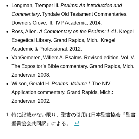
Longman, Tremper III.
Psalms: An Introduction and
Commentary
. Tyndale Old Testament Commentaries.
Downers Grove, Ill.: IVP Academic, 2014.
Ross, Allen.
A Commentary on the Psalms: 1-41
. Kregel
Exegetical Library. Grand Rapids, Mich.: Kregel
Academic & Professional, 2012.
VanGemeren, Willem A. Psalms. Revised edition. Vol. V.
The Expositor’s Bible commentary. Grand Rapids, Mich.:
Zondervan, 2008.
Wilson, Gerald H.
Psalms. Volume I
. The NIV
Application commentary. Grand Rapids, Mich.:
Zondervan, 2002.
特に記載がない限り、聖書の引用は日本聖書協会『聖書
聖書協会共同訳』による。