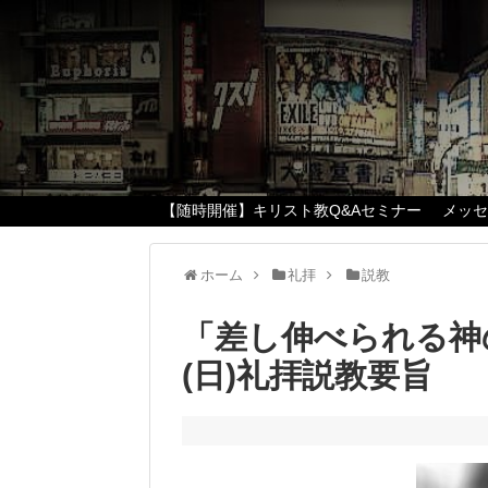
【随時開催】キリスト教Q&Aセミナー
メッ
ホーム
礼拝
説教
「差し伸べられる神の
(日)礼拝説教要旨