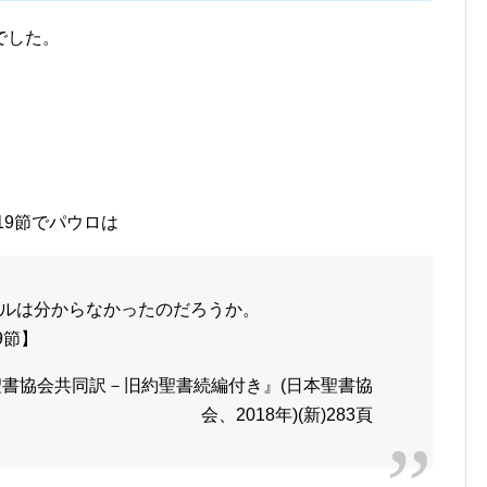
でした。
19節でパウロは
ルは分からなかったのだろうか。
9節】
書協会共同訳－旧約聖書続編付き』(日本聖書協
会、2018年)(新)283頁