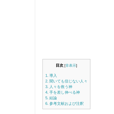
目次
[
非表示
]
1.
導入
2.
聞いても信じない人々
3.
人々を救う神
4.
手を差し伸べる神
5.
結論
6.
参考文献および注釈