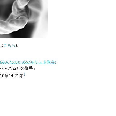
は
こちら
)。
 Church (みんなのためのキリスト教会)
べられる神の御手」
1
章14-21節