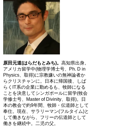
原田元道(はらだもとみち)。
高知県出身。
アメリカ留学中(物理学博士号、Ph. D in
Physics、取得)に宗教嫌いの無神論者か
らクリスチャンに。日本に帰国後、しば
らくIT系の企業に勤めるも、牧師になる
ことを決意してシンガポールに留学(牧会
学修士号、Master of Divinity、取得)。日
本の教会で約9年間、牧師・伝道師として
奉仕。現在、サラリーマン(フルタイム)と
して働きながら、フリーの伝道師として
働きを継続中。二児の父。