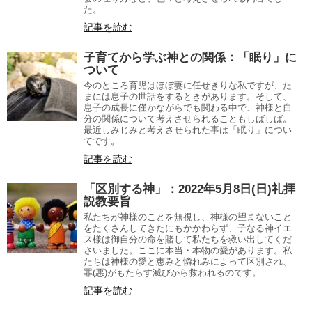
た。
記事を読む
子育てから学ぶ神との関係：「眠り」に
ついて
今のところ育児はほぼ妻に任せきりな私ですが、た
まには息子の世話をするときがあります。そして、
息子の成長に僅かながらでも関わる中で、神様と自
分の関係について考えさせられることもしばしば。
最近しみじみと考えさせられた事は「眠り」につい
てです。
記事を読む
「区別する神」：2022年5月8日(日)礼拝
説教要旨
私たちが神様のことを無視し、神様の望まないこと
をたくさんしてきたにもかかわらず、子なる神イエ
ス様は御自分の命を賭して私たちを救い出してくだ
さいました。ここに本当・本物の愛があります。私
たちは神様の愛と恵みと憐れみによって区別され、
罪(悪)がもたらす滅びから救われるのです。
記事を読む