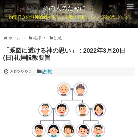
その人のために
物理好きの無神論者がキリスト教の牧師になって始めたブログ
ホーム
礼拝
説教
「系図に透ける神の思い」：2022年3月20日
(日)礼拝説教要旨
2022/3/20
説教