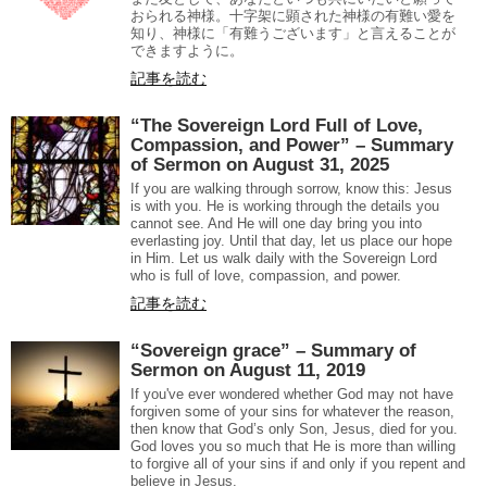
おられる神様。十字架に顕された神様の有難い愛を
知り、神様に「有難うございます」と言えることが
できますように。
記事を読む
“The Sovereign Lord Full of Love,
Compassion, and Power” – Summary
of Sermon on August 31, 2025
If you are walking through sorrow, know this: Jesus
is with you. He is working through the details you
cannot see. And He will one day bring you into
everlasting joy. Until that day, let us place our hope
in Him. Let us walk daily with the Sovereign Lord
who is full of love, compassion, and power.
記事を読む
“Sovereign grace” – Summary of
Sermon on August 11, 2019
If you've ever wondered whether God may not have
forgiven some of your sins for whatever the reason,
then know that God’s only Son, Jesus, died for you.
God loves you so much that He is more than willing
to forgive all of your sins if and only if you repent and
believe in Jesus.