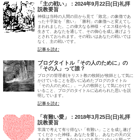
「主の戦い」：2024年9月22日(日)礼拝
説教要旨
神様は当時の人間の目から見て「敗北」の象徴であ
った十字架を「救い」「勝利」の象徴へと変えてし
まわれました。この偉大なる神様・イエス様が今も
生きて、あなたを通して、その御心を成し遂げよう
とされておられます。その戦いはあなたの戦いでは
なく、主の戦いです。
記事を読む
ブログタイトル「その人のために」の
「その人」って誰？
ブログの管理者(キリスト教の牧師)が牧師として気に
かけていることを思いに込めたブログのタイトル
「その人のために」。一人の牧師として気にかけて
いること、ブログのタイトルに込められた思いを説
明しています。
記事を読む
「有難い愛」：2018年3月25日(日)礼拝
説教要旨
常識で考えて有り得ない「有難い」ことを成し遂げ
てくださった神様。あなたを愛し、あなたの天の父
また友として、あなたといつも共にいたいと願って