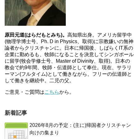
原田元道(はらだもとみち)。
高知県出身。アメリカ留学中
(物理学博士号、Ph. D in Physics、取得)に宗教嫌いの無神
論者からクリスチャンに。日本に帰国後、しばらくIT系の
企業に勤めるも、牧師になることを決意してシンガポール
に留学(牧会学修士号、Master of Divinity、取得)。日本の
教会で約9年間、牧師・伝道師として奉仕。現在、サラリ
ーマン(フルタイム)として働きながら、フリーの伝道師と
して働きを継続中。二児の父。
ご意見・ご質問は
こちら
から。
新着記事
2026年8月の予定：(主に)帰国者クリスチャン
向けの集まり