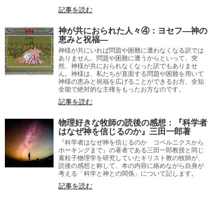
記事を読む
神が共におられた人々④：ヨセフ―神の
恵みと祝福―
神様が共にいれば問題や困難に遭わなくなる訳では
ありません。問題や困難に遭うからといって、突
然、神様が共におられなくなった訳でもありませ
ん。神様は、私たちが直面する問題や困難を用いて
神様の恵みと祝福を広げることができるお方、全知
全能で絶対的な主権をもったお方なのです。
記事を読む
物理好きな牧師の読後の感想：『科学者
はなぜ神を信じるのか』三田一郎著
『科学者はなぜ神を信じるのか コペルニクスから
ホーキングまで』の著者である三田一郎教授と同じ
素粒子物理学を研究していたキリスト教の牧師が、
読後の感想と称して、本の内容に絡めながら自身が
考える「科学と神との関係」について記します。
記事を読む