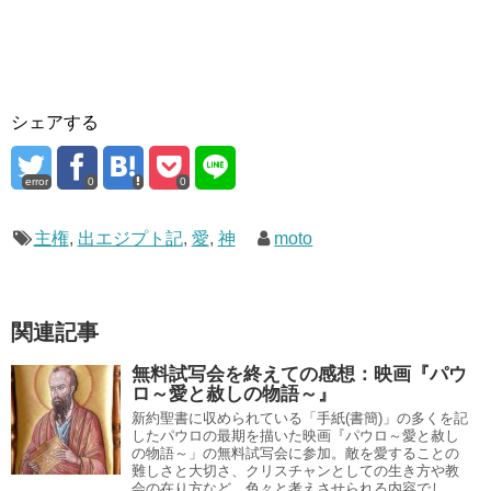
シェアする
error
0
0
主権
,
出エジプト記
,
愛
,
神
moto
関連記事
無料試写会を終えての感想：映画『パウ
ロ～愛と赦しの物語～』
新約聖書に収められている「手紙(書簡)」の多くを記
したパウロの最期を描いた映画『パウロ～愛と赦し
の物語～」の無料試写会に参加。敵を愛することの
難しさと大切さ、クリスチャンとしての生き方や教
会の在り方など、色々と考えさせられる内容でし