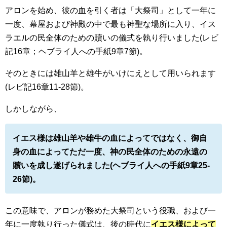
アロンを始め、彼の血を引く者は「大祭司」として一年に
一度、幕屋および神殿の中で最も神聖な場所に入り、イス
ラエルの民全体のための贖いの儀式を執り行いました(レビ
記16章；ヘブライ人への手紙9章7節)。
そのときには雄山羊と雄牛がいけにえとして用いられます
(レビ記16章11-28節)。
しかしながら、
イエス様は雄山羊や雄牛の血によってではなく、御自
身の血によってただ一度、神の民全体のための永遠の
贖いを成し遂げられました(ヘブライ人への手紙9章25-
26節)。
この意味で、アロンが務めた大祭司という役職、および一
年に一度執り行った儀式は、後の時代に
イエス様によって