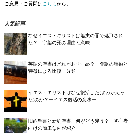
ご意見・ご質問は
こちら
から。
人気記事
なぜイエス・キリストは無実の罪で処刑され
た？十字架の死の理由と意味
英語の聖書はどれがおすすめ？ー翻訳の種類と
特徴による比較・分類ー
イエス・キリストはなぜ復活した(よみがえっ
た)のか？ーイエス復活の意味ー
旧約聖書と新約聖書、何がどう違う？ー初心者
向けの簡単な内容紹介ー