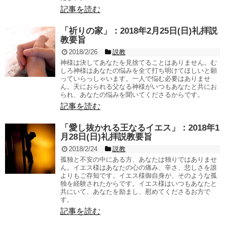
記事を読む
「祈りの家」：2018年2月25日(日)礼拝説
教要旨
2018/2/26
説教
神様は決してあなたを見捨てることはありません。む
しろ神様はあなたの悩みを全て打ち明けてほしいと願
っていらっしゃいます。一人で悩む必要はありませ
ん。天におられる父なる神様がいつもあなたと共にお
られ、あなたの悩みを聞いてくださるからです。
記事を読む
「愛し抜かれる王なるイエス」：2018年1
月28日(日)礼拝説教要旨
2018/2/24
説教
孤独と不安の中にある方、あなたは独りではありませ
ん。イエス様はあなたの心の痛み、辛さ、悲しさを誰
よりもご存知です。イエス様御自身が、そのような孤
独を経験されたからです。イエス様はいつもあなたと
共にいて、あなたを励まし、慰めてくださるお方で
す。
記事を読む