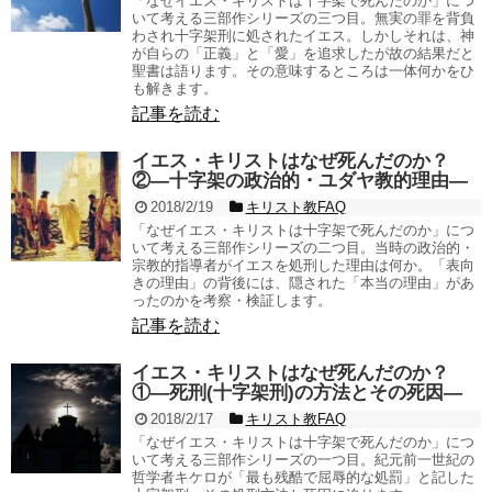
「なぜイエス・キリストは十字架で死んだのか」につ
いて考える三部作シリーズの三つ目。無実の罪を背負
わされ十字架刑に処されたイエス。しかしそれは、神
が自らの「正義」と「愛」を追求したが故の結果だと
聖書は語ります。その意味するところは一体何かをひ
も解きます。
記事を読む
イエス・キリストはなぜ死んだのか？
②―十字架の政治的・ユダヤ教的理由―
2018/2/19
キリスト教FAQ
「なぜイエス・キリストは十字架で死んだのか」につ
いて考える三部作シリーズの二つ目。当時の政治的・
宗教的指導者がイエスを処刑した理由は何か。「表向
きの理由」の背後には、隠された「本当の理由」があ
ったのかを考察・検証します。
記事を読む
イエス・キリストはなぜ死んだのか？
①―死刑(十字架刑)の方法とその死因―
2018/2/17
キリスト教FAQ
「なぜイエス・キリストは十字架で死んだのか」につ
いて考える三部作シリーズの一つ目。紀元前一世紀の
哲学者キケロが「最も残酷で屈辱的な処罰」と記した