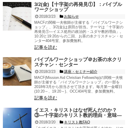
3/2(金)【十字架の再発見①】：バイブル
ワークショップ
2018/2/23
お知らせ
MACFの関根一夫牧師が主催する「バイブルワークシ
ョップ」、3/2(金)は原田が担当。テーマは「十字架の
再発見①―イエス処刑の政治的・ユダヤ教的理由」。
10:20と19:20からの二回、お茶の水クリスチャン・セ
ンター404号室、参加費無料。
記事を読む
バイブルワークショップ＠お茶の水クリ
スチャン・センター
2018/2/23
講座・セミナー紹介
MACF(Mission Aid Christian Fellowship)の関根一夫牧
師が主催する「バイブルワークショップ」の一部を
2018年3月から担当させて頂きます。毎月第一金曜日
(10:20～、19:20～)、OCC404号室、参加費無料。
記事を読む
イエス・キリストはなぜ死んだのか？
③―十字架のキリスト教的理由・意味―
2018/2/20
キリスト教FAQ