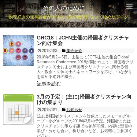
その人のために
物理好きの無神論者がキリスト教の牧師になって始めたブログ
GRC18：JCFN主催の帰国者クリスチャ
ン向け集会
2018/3/3
集会紹介
2018年5月2～5日、山梨にてJCFN主催の集会Global
Returnees Conference 2018が開かれます。帰国者クリ
スチャン同士および帰国者クリスチャンに関わる個
人・教会・団体同士のネットワークを広げ、つながり
を深める絶好の機会。
記事を読む
3月の予定：(主に)帰国者クリスチャン向
けの集まり
2018/3/1
お知らせ
(主に)帰国者クリスチャンを対象としたスモールグル
ープ・小グループの2018年3月の予定。帰国者または
クリスチャンに限らず誰でも参加可能。内容は聖書の
学び・分かち合い、祈り合いなど。お気軽にご参加く
ださい。