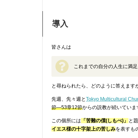
導入
皆さんは
これまでの自分の人生に満足
と尋ねられたら、どのように答えます
先週、先々週と
Tokyo Multicultur
節—53章12節
からの説教が続いていま
この個所には
「苦難の僕(しもべ)」
と
イエス様の十字架上の苦しみ
を表すも