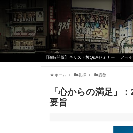
【随時開催】キリスト教Q&Aセミナー
メッ
ホーム
礼拝
説教
「心からの満足」：20
要旨