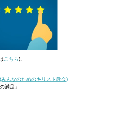
は
こちら
)。
 Church (みんなのためのキリスト教会)
の満足」
1