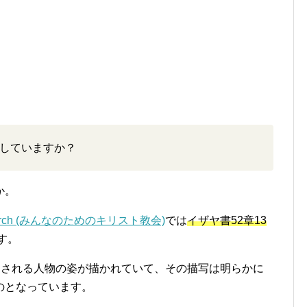
していますか？
か。
al Church (みんなのためのキリスト教会)
では
イザヤ書52章13
す。
題される人物の姿が描かれていて、その描写は明らかに
のとなっています。