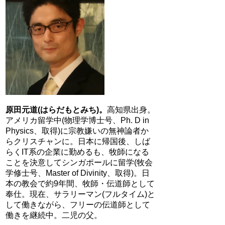
原田元道(はらだもとみち)。
高知県出身。
アメリカ留学中(物理学博士号、Ph. D in
Physics、取得)に宗教嫌いの無神論者か
らクリスチャンに。日本に帰国後、しば
らくIT系の企業に勤めるも、牧師になる
ことを決意してシンガポールに留学(牧会
学修士号、Master of Divinity、取得)。日
本の教会で約9年間、牧師・伝道師として
奉仕。現在、サラリーマン(フルタイム)と
して働きながら、フリーの伝道師として
働きを継続中。二児の父。